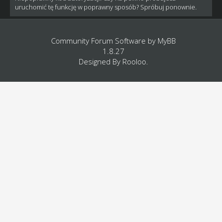
uruchomić tę funkcję w poprawny sposób? Spróbuj ponownie.
Community Forum Software by
MyBB
1.8.27
Designed By
Rooloo
.