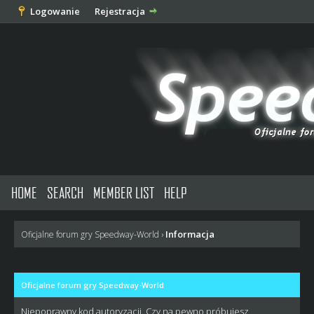
Logowanie
Rejestracja
HOME
SEARCH
MEMBER LIST
HELP
Informacja
Oficjalne forum gry Speedway-World
›
Oficjalne forum gry Speedway-World
Niepoprawny kod autoryzacji. Czy na pewno próbujesz