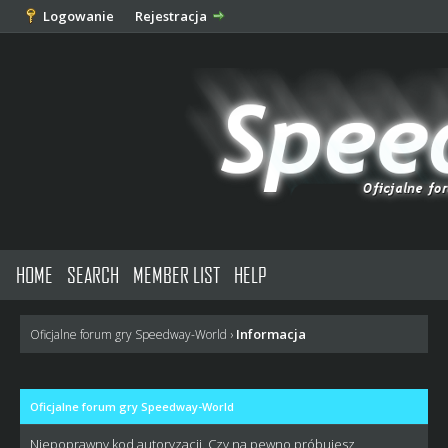
Logowanie
Rejestracja
HOME
SEARCH
MEMBER LIST
HELP
Informacja
Oficjalne forum gry Speedway-World
›
Oficjalne forum gry Speedway-World
Niepoprawny kod autoryzacji. Czy na pewno próbujesz