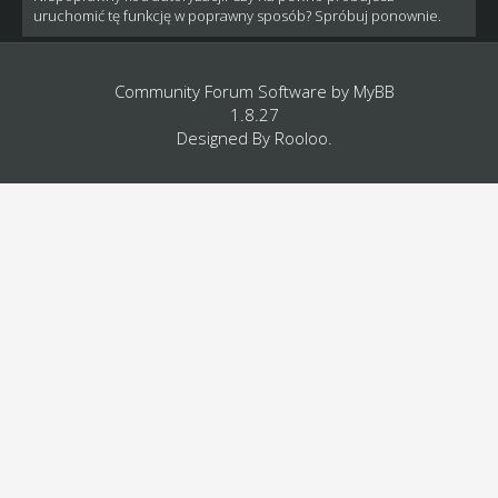
uruchomić tę funkcję w poprawny sposób? Spróbuj ponownie.
Community Forum Software by
MyBB
1.8.27
Designed By
Rooloo
.