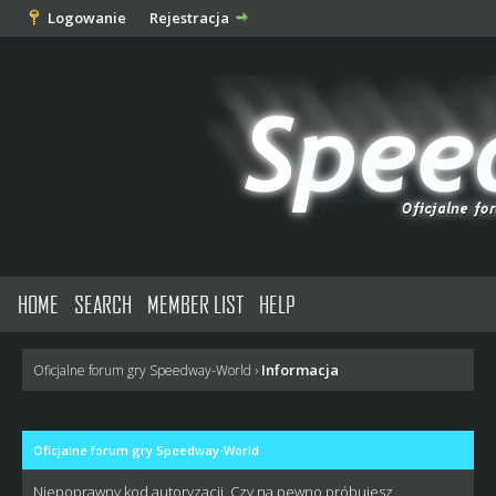
Logowanie
Rejestracja
HOME
SEARCH
MEMBER LIST
HELP
Informacja
Oficjalne forum gry Speedway-World
›
Oficjalne forum gry Speedway-World
Niepoprawny kod autoryzacji. Czy na pewno próbujesz