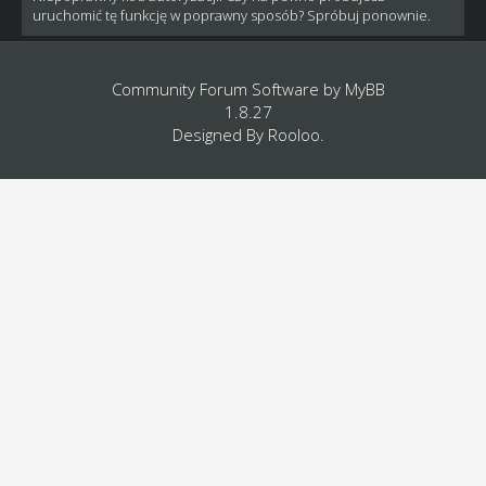
uruchomić tę funkcję w poprawny sposób? Spróbuj ponownie.
Community Forum Software by
MyBB
1.8.27
Designed By
Rooloo
.