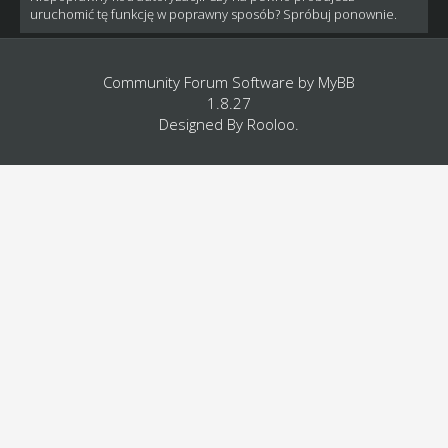
uruchomić tę funkcję w poprawny sposób? Spróbuj ponownie.
Community Forum Software by
MyBB
1.8.27
Designed By
Rooloo
.