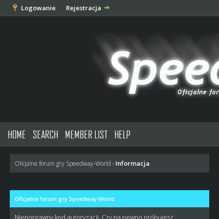
Logowanie
Rejestracja
HOME
SEARCH
MEMBER LIST
HELP
Informacja
Oficjalne forum gry Speedway-World
›
Oficjalne forum gry Speedway-World
Niepoprawny kod autoryzacji. Czy na pewno próbujesz