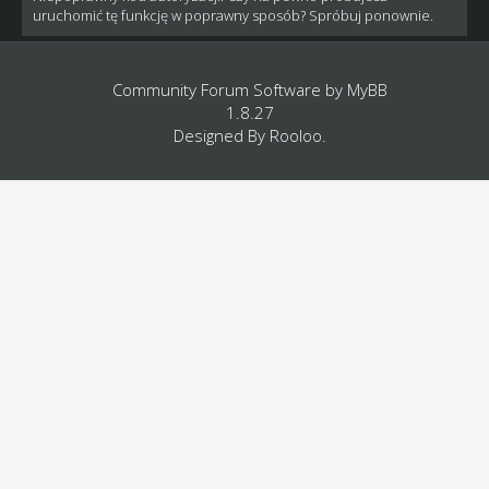
uruchomić tę funkcję w poprawny sposób? Spróbuj ponownie.
Community Forum Software by
MyBB
1.8.27
Designed By
Rooloo
.