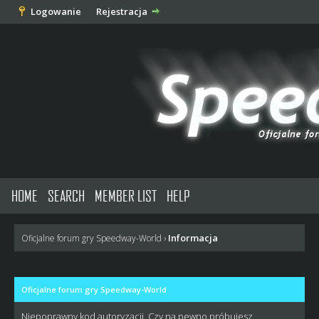
Logowanie
Rejestracja
HOME
SEARCH
MEMBER LIST
HELP
Informacja
Oficjalne forum gry Speedway-World
›
Oficjalne forum gry Speedway-World
Niepoprawny kod autoryzacji. Czy na pewno próbujesz