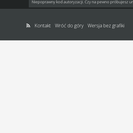
Niepoprawny kod autoryzacji. Czy na pewno próbujesz u
Kontakt
Wróć do góry
Wersja bez grafiki