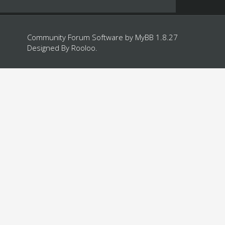
Community Forum Software by
MyBB 1.8.27
Designed By
Rooloo
.