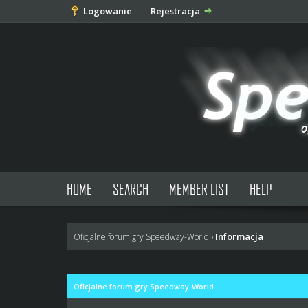
Logowanie
Rejestracja
HOME
SEARCH
MEMBER LIST
HELP
Informacja
Oficjalne forum gry Speedway-World
›
Oficjalne forum gry Speedway-World