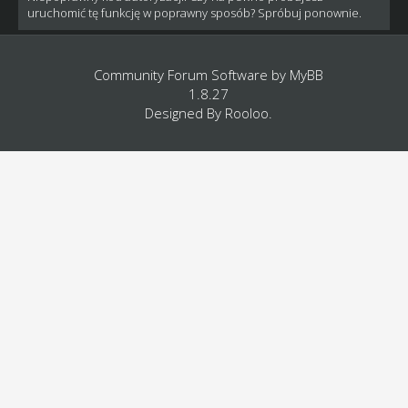
uruchomić tę funkcję w poprawny sposób? Spróbuj ponownie.
Community Forum Software by
MyBB
1.8.27
Designed By
Rooloo
.