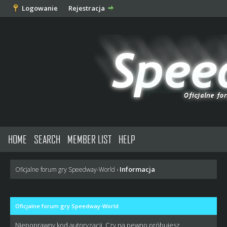
Logowanie
Rejestracja
HOME
SEARCH
MEMBER LIST
HELP
Informacja
Oficjalne forum gry Speedway-World
›
Oficjalne forum gry Speedway-World
Niepoprawny kod autoryzacji. Czy na pewno próbujesz