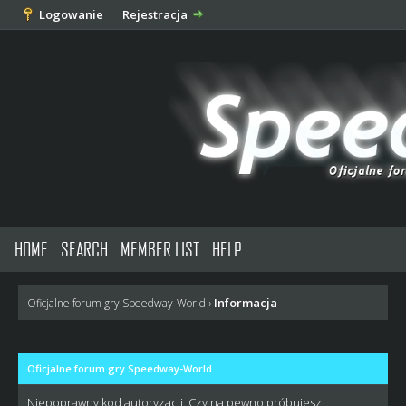
Logowanie
Rejestracja
HOME
SEARCH
MEMBER LIST
HELP
Informacja
Oficjalne forum gry Speedway-World
›
Oficjalne forum gry Speedway-World
Niepoprawny kod autoryzacji. Czy na pewno próbujesz