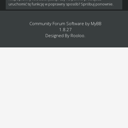
uruchomić tę funkcję w poprawny sposób? Spróbuj ponownie.
Community Forum Software by
MyBB
1.8.27
Designed By
Rooloo
.