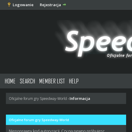
Logowanie
Rejestracja
HOME
SEARCH
MEMBER LIST
HELP
Informacja
Oficjalne forum gry Speedway-World
›
Oficjalne forum gry Speedway-World
Niepoprawny kod autoryzacji. Czy na pewno próbujesz