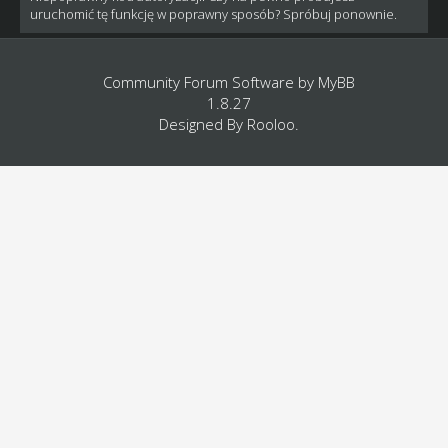
uruchomić tę funkcję w poprawny sposób? Spróbuj ponownie.
Community Forum Software by
MyBB
1.8.27
Designed By
Rooloo
.