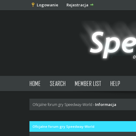
Logowanie
Rejestracja
HOME
SEARCH
MEMBER LIST
HELP
Informacja
Oficjalne forum gry Speedway-World
›
Oficjalne forum gry Speedway-World