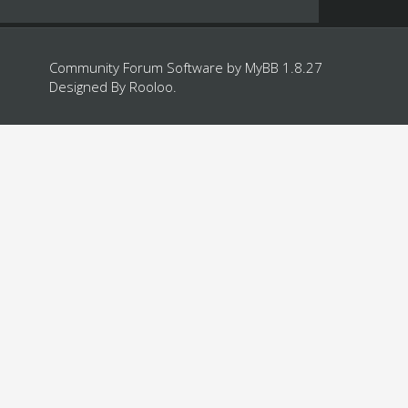
Community Forum Software by
MyBB 1.8.27
Designed By
Rooloo
.