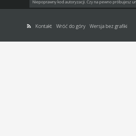
Niepoprawny kod autoryzacji. Czy na pewno próbujesz u
Kontakt
Wróć do góry
Wersja bez grafiki