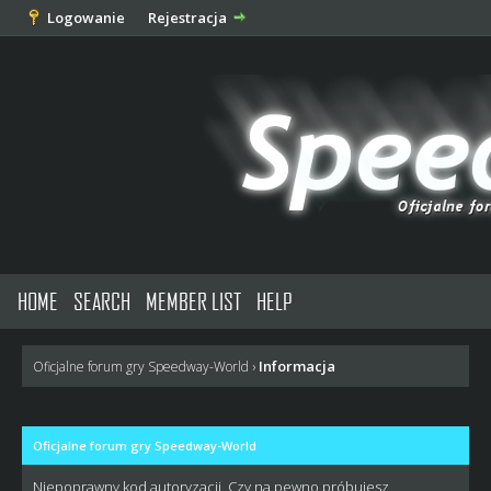
Logowanie
Rejestracja
HOME
SEARCH
MEMBER LIST
HELP
Informacja
Oficjalne forum gry Speedway-World
›
Oficjalne forum gry Speedway-World
Niepoprawny kod autoryzacji. Czy na pewno próbujesz