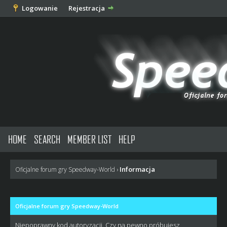
Logowanie
Rejestracja
HOME
SEARCH
MEMBER LIST
HELP
Informacja
Oficjalne forum gry Speedway-World
›
Oficjalne forum gry Speedway-World
Niepoprawny kod autoryzacji. Czy na pewno próbujesz