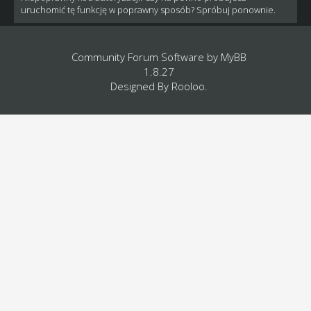
uruchomić tę funkcję w poprawny sposób? Spróbuj ponownie.
Community Forum Software by
MyBB
1.8.27
Designed By
Rooloo
.