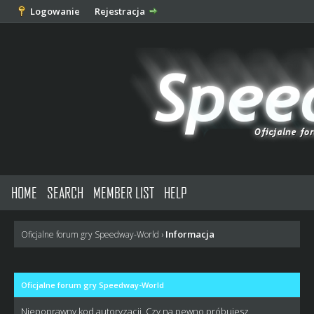
Logowanie
Rejestracja
HOME
SEARCH
MEMBER LIST
HELP
Informacja
Oficjalne forum gry Speedway-World
›
Oficjalne forum gry Speedway-World
Niepoprawny kod autoryzacji. Czy na pewno próbujesz