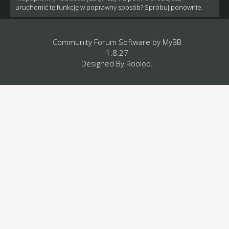
uruchomić tę funkcję w poprawny sposób? Spróbuj ponownie.
Community Forum Software by
MyBB
1.8.27
Designed By
Rooloo
.