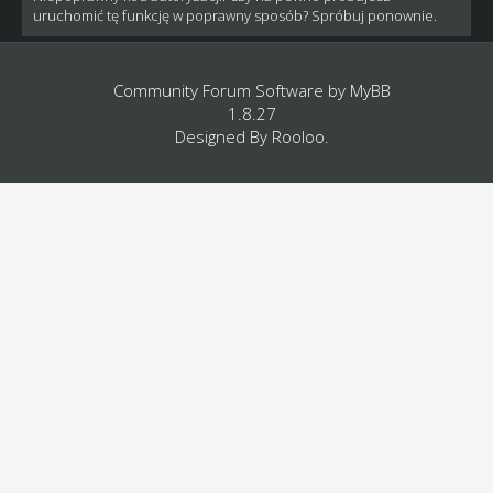
uruchomić tę funkcję w poprawny sposób? Spróbuj ponownie.
Community Forum Software by
MyBB
1.8.27
Designed By
Rooloo
.