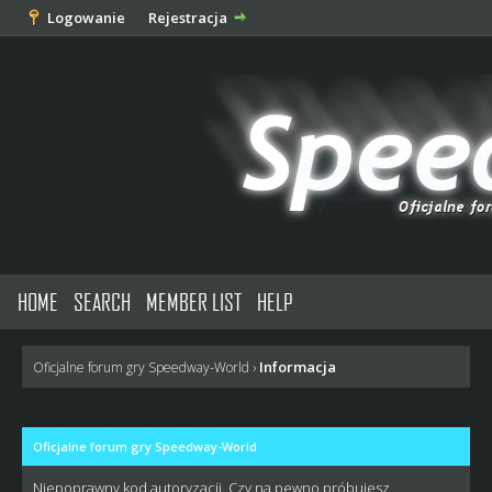
Logowanie
Rejestracja
HOME
SEARCH
MEMBER LIST
HELP
Informacja
Oficjalne forum gry Speedway-World
›
Oficjalne forum gry Speedway-World
Niepoprawny kod autoryzacji. Czy na pewno próbujesz