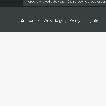
Niepoprawny kod autoryzacji. Czy na pewno próbujesz u
Kontakt
Wróć do góry
Wersja bez grafiki