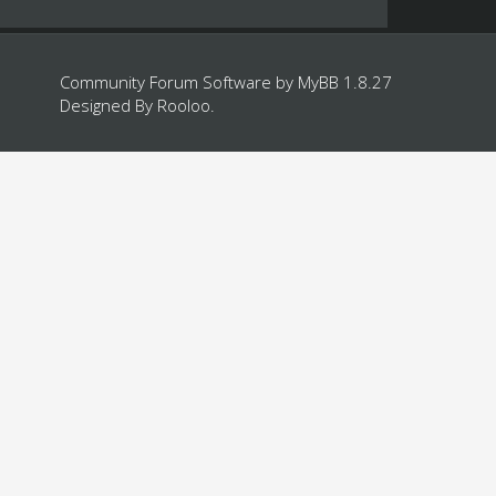
Community Forum Software by
MyBB 1.8.27
Designed By
Rooloo
.