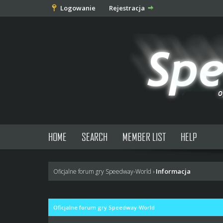
Logowanie
Rejestracja
HOME
SEARCH
MEMBER LIST
HELP
Informacja
Oficjalne forum gry Speedway-World
›
Oficjalne forum gry Speedway-World