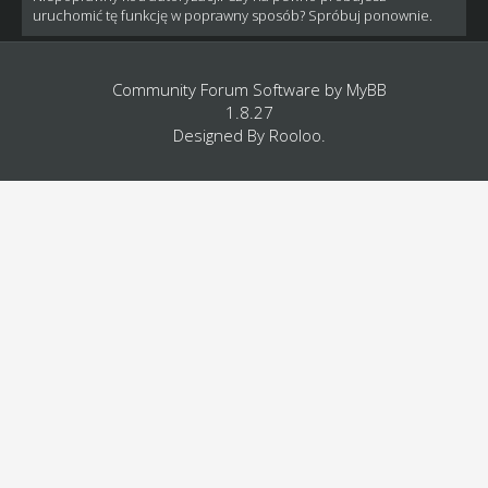
uruchomić tę funkcję w poprawny sposób? Spróbuj ponownie.
Community Forum Software by
MyBB
1.8.27
Designed By
Rooloo
.