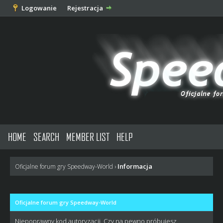
Logowanie
Rejestracja
HOME
SEARCH
MEMBER LIST
HELP
Informacja
Oficjalne forum gry Speedway-World
›
Oficjalne forum gry Speedway-World
Niepoprawny kod autoryzacji. Czy na pewno próbujesz