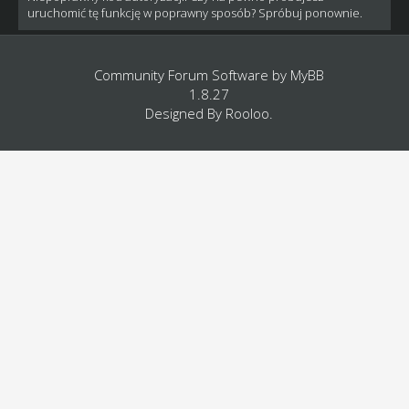
uruchomić tę funkcję w poprawny sposób? Spróbuj ponownie.
Community Forum Software by
MyBB
1.8.27
Designed By
Rooloo
.