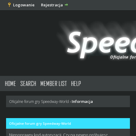
Logowanie
Rejestracja
HOME
SEARCH
MEMBER LIST
HELP
Informacja
Oficjalne forum gry Speedway-World
›
Oficjalne forum gry Speedway-World
Niepoprawny kod autoryzacji. Czy na pewno próbujesz