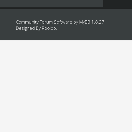
Community Forum Software by
MyBB 1.8.27
Designed By
Rooloo
.