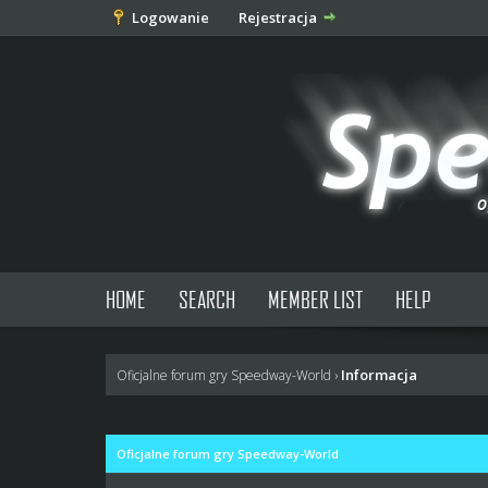
Logowanie
Rejestracja
HOME
SEARCH
MEMBER LIST
HELP
Informacja
Oficjalne forum gry Speedway-World
›
Oficjalne forum gry Speedway-World