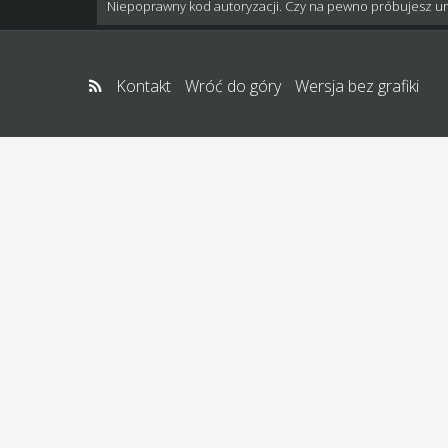
Niepoprawny kod autoryzacji. Czy na pewno próbujesz u
Kontakt
Wróć do góry
Wersja bez grafiki