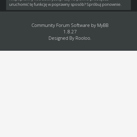
uruchomić tę funkcję w poprawny sposób? Spróbuj ponownie.
Community Forum Software by
MyBB
1.8.27
Designed By
Rooloo
.