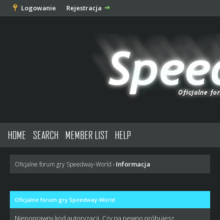
Logowanie
Rejestracja
HOME
SEARCH
MEMBER LIST
HELP
Informacja
Oficjalne forum gry Speedway-World
›
Oficjalne forum gry Speedway-World
Niepoprawny kod autoryzacji. Czy na pewno próbujesz