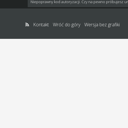
Niepoprawny kod autoryzacji. Czy na pewno próbujesz u
Kontakt
Wróć do góry
Wersja bez grafiki