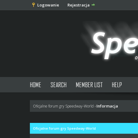
Logowanie
Rejestracja
HOME
SEARCH
MEMBER LIST
HELP
Informacja
Oficjalne forum gry Speedway-World
›
Oficjalne forum gry Speedway-World