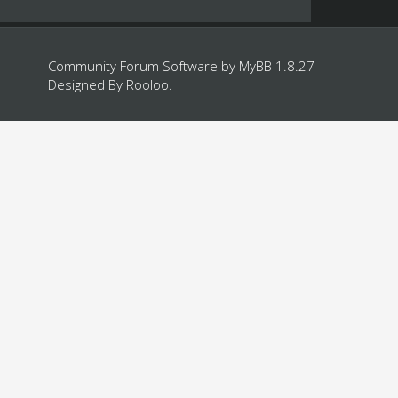
Community Forum Software by
MyBB 1.8.27
Designed By
Rooloo
.