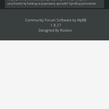
uruchomić tę funkcję w poprawny sposób? Spróbuj ponownie.
Community Forum Software by
MyBB
1.8.27
Designed By
Rooloo
.