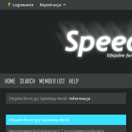
Logowanie
Rejestracja
HOME
SEARCH
MEMBER LIST
HELP
Informacja
Oficjalne forum gry Speedway-World
›
Oficjalne forum gry Speedway-World
Niepoprawny kod autoryzacji. Czy na pewno próbujesz