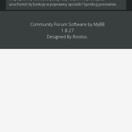
uruchomić tę funkcję w poprawny sposób? Spróbuj ponownie.
Community Forum Software by
MyBB
1.8.27
Designed By
Rooloo
.