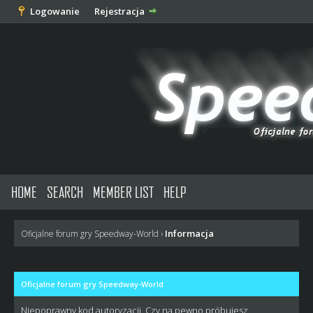
Logowanie
Rejestracja
HOME
SEARCH
MEMBER LIST
HELP
Informacja
Oficjalne forum gry Speedway-World
›
Oficjalne forum gry Speedway-World
Niepoprawny kod autoryzacji. Czy na pewno próbujesz