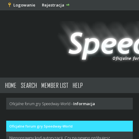
Logowanie
Rejestracja
HOME
SEARCH
MEMBER LIST
HELP
Informacja
Oficjalne forum gry Speedway-World
›
Oficjalne forum gry Speedway-World
Niepoprawny kod autoryzacji. Czy na pewno próbujesz