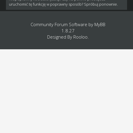
uruchomić tę funkcję w poprawny sposób? Spróbuj ponownie.
Community Forum Software by
MyBB
1.8.27
Designed By
Rooloo
.