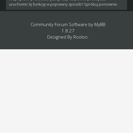
uruchomić tę funkcję w poprawny sposób? Spróbuj ponownie.
Community Forum Software by
MyBB
1.8.27
Designed By
Rooloo
.