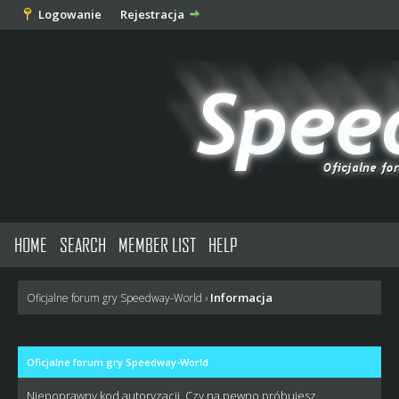
Logowanie
Rejestracja
HOME
SEARCH
MEMBER LIST
HELP
Informacja
Oficjalne forum gry Speedway-World
›
Oficjalne forum gry Speedway-World
Niepoprawny kod autoryzacji. Czy na pewno próbujesz