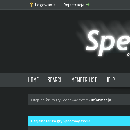
Logowanie
Rejestracja
HOME
SEARCH
MEMBER LIST
HELP
Informacja
Oficjalne forum gry Speedway-World
›
Oficjalne forum gry Speedway-World