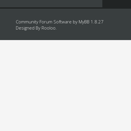
Community Forum Software by
MyBB 1.8.27
Designed By
Rooloo
.