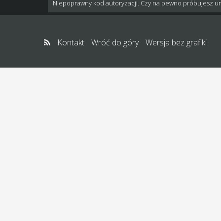
Niepoprawny kod autoryzacji. Czy na pewno próbujesz u
Kontakt
Wróć do góry
Wersja bez grafiki