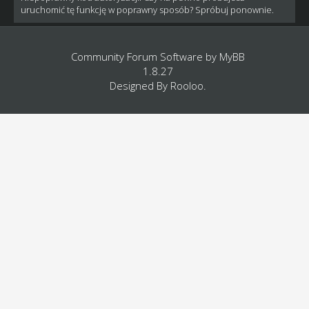
uruchomić tę funkcję w poprawny sposób? Spróbuj ponownie.
Community Forum Software by
MyBB
1.8.27
Designed By
Rooloo
.