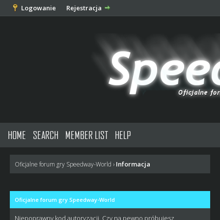
Logowanie
Rejestracja
HOME
SEARCH
MEMBER LIST
HELP
Informacja
Oficjalne forum gry Speedway-World
›
Oficjalne forum gry Speedway-World
Niepoprawny kod autoryzacji. Czy na pewno próbujesz