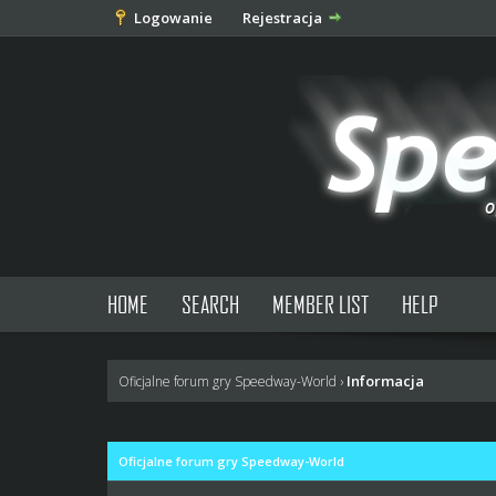
Logowanie
Rejestracja
HOME
SEARCH
MEMBER LIST
HELP
Informacja
Oficjalne forum gry Speedway-World
›
Oficjalne forum gry Speedway-World