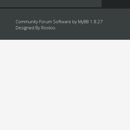
Community Forum Software by
MyBB 1.8.27
Designed By
Rooloo
.