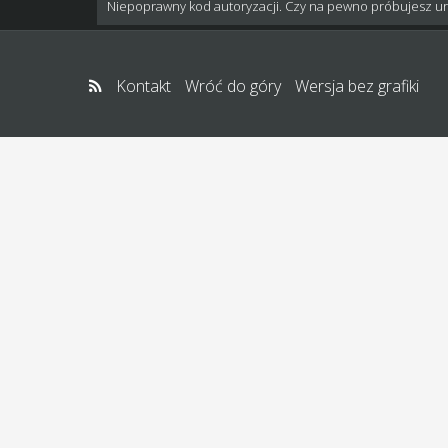
Niepoprawny kod autoryzacji. Czy na pewno próbujesz u
Kontakt
Wróć do góry
Wersja bez grafiki