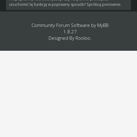
uruchomić tę funkcję w poprawny sposób? Spróbuj ponownie.
Community Forum Software by
MyBB
1.8.27
Designed By
Rooloo
.