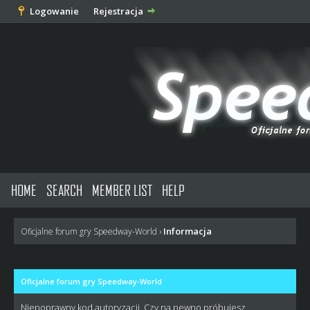
Logowanie
Rejestracja
HOME
SEARCH
MEMBER LIST
HELP
Informacja
Oficjalne forum gry Speedway-World
›
Oficjalne forum gry Speedway-World
Niepoprawny kod autoryzacji. Czy na pewno próbujesz