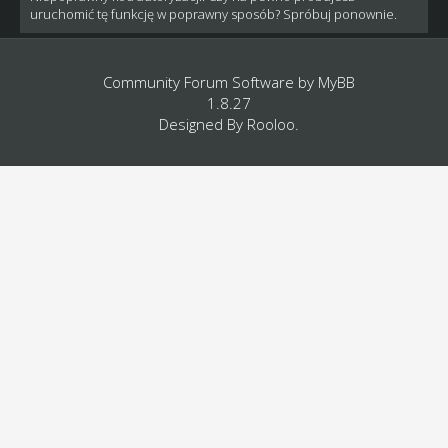
uruchomić tę funkcję w poprawny sposób? Spróbuj ponownie.
Community Forum Software by
MyBB
1.8.27
Designed By
Rooloo
.