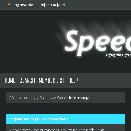
Logowanie
Rejestracja
HOME
SEARCH
MEMBER LIST
HELP
Informacja
Oficjalne forum gry Speedway-World
›
Oficjalne forum gry Speedway-World
Niepoprawny kod autoryzacji. Czy na pewno próbujesz