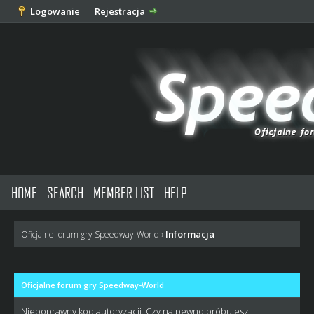
Logowanie
Rejestracja
HOME
SEARCH
MEMBER LIST
HELP
Informacja
Oficjalne forum gry Speedway-World
›
Oficjalne forum gry Speedway-World
Niepoprawny kod autoryzacji. Czy na pewno próbujesz