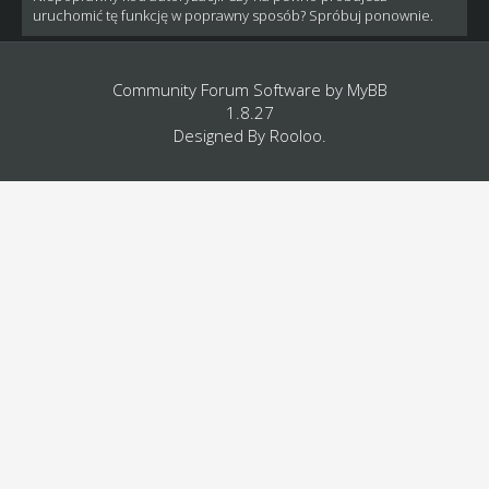
uruchomić tę funkcję w poprawny sposób? Spróbuj ponownie.
Community Forum Software by
MyBB
1.8.27
Designed By
Rooloo
.