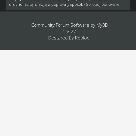
uruchomić tę funkcję w poprawny sposób? Spróbuj ponownie.
Community Forum Software by
MyBB
1.8.27
Designed By
Rooloo
.