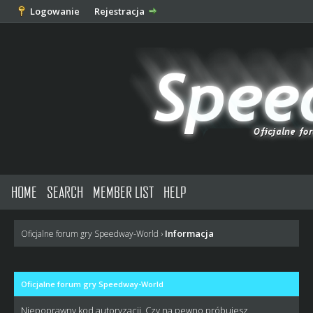
Logowanie
Rejestracja
HOME
SEARCH
MEMBER LIST
HELP
Informacja
Oficjalne forum gry Speedway-World
›
Oficjalne forum gry Speedway-World
Niepoprawny kod autoryzacji. Czy na pewno próbujesz