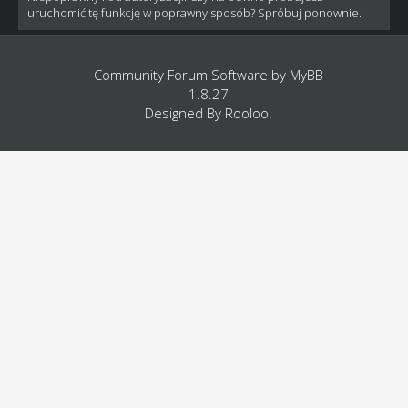
uruchomić tę funkcję w poprawny sposób? Spróbuj ponownie.
Community Forum Software by
MyBB
1.8.27
Designed By
Rooloo
.