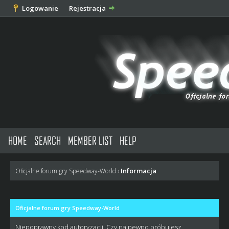
Logowanie
Rejestracja
HOME
SEARCH
MEMBER LIST
HELP
Informacja
Oficjalne forum gry Speedway-World
›
Oficjalne forum gry Speedway-World
Niepoprawny kod autoryzacji. Czy na pewno próbujesz