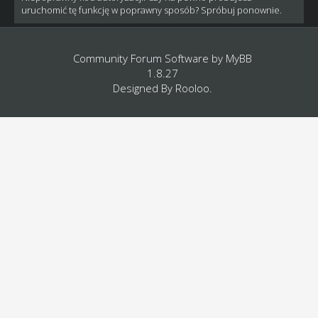
uruchomić tę funkcję w poprawny sposób? Spróbuj ponownie.
Community Forum Software by
MyBB
1.8.27
Designed By
Rooloo
.