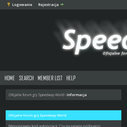
Logowanie
Rejestracja
HOME
SEARCH
MEMBER LIST
HELP
Informacja
Oficjalne forum gry Speedway-World
›
Oficjalne forum gry Speedway-World
Niepoprawny kod autoryzacji. Czy na pewno próbujesz