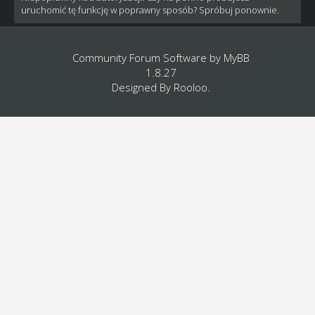
uruchomić tę funkcję w poprawny sposób? Spróbuj ponownie.
Community Forum Software by
MyBB
1.8.27
Designed By
Rooloo
.