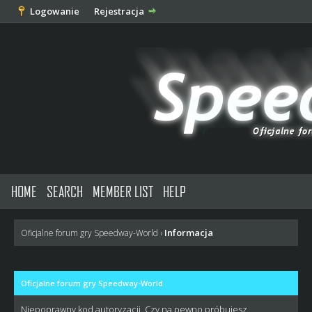
Logowanie
Rejestracja
HOME
SEARCH
MEMBER LIST
HELP
Informacja
Oficjalne forum gry Speedway-World
›
Oficjalne forum gry Speedway-World
Niepoprawny kod autoryzacji. Czy na pewno próbujesz