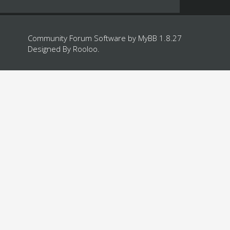
Community Forum Software by
MyBB 1.8.27
Designed By
Rooloo
.