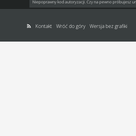
Niepoprawny kod autoryzacji. Czy na pewno próbujesz u
Kontakt
Wróć do góry
Wersja bez grafiki