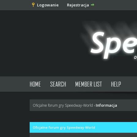
Logowanie
Rejestracja
HOME
SEARCH
MEMBER LIST
HELP
Informacja
Oficjalne forum gry Speedway-World
›
Oficjalne forum gry Speedway-World