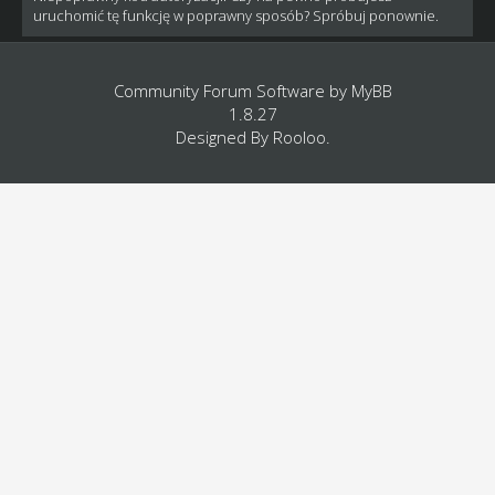
uruchomić tę funkcję w poprawny sposób? Spróbuj ponownie.
Community Forum Software by
MyBB
1.8.27
Designed By
Rooloo
.