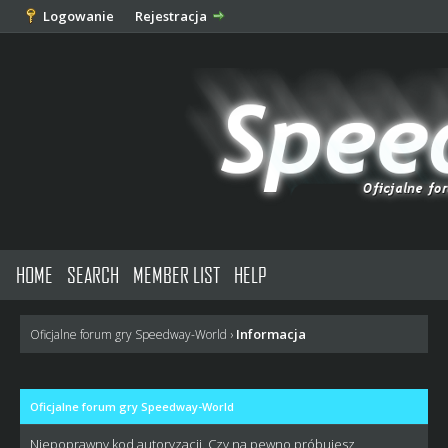
Logowanie
Rejestracja
HOME
SEARCH
MEMBER LIST
HELP
Informacja
Oficjalne forum gry Speedway-World
›
Oficjalne forum gry Speedway-World
Niepoprawny kod autoryzacji. Czy na pewno próbujesz