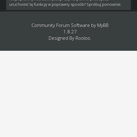
uruchomić tę funkcję w poprawny sposób? Spróbuj ponownie.
Community Forum Software by
MyBB
1.8.27
Designed By
Rooloo
.