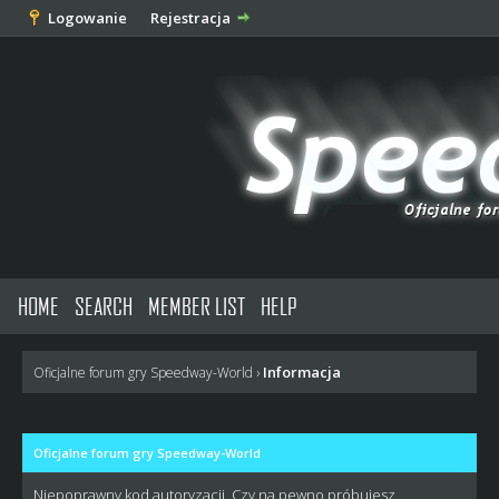
Logowanie
Rejestracja
HOME
SEARCH
MEMBER LIST
HELP
Informacja
Oficjalne forum gry Speedway-World
›
Oficjalne forum gry Speedway-World
Niepoprawny kod autoryzacji. Czy na pewno próbujesz