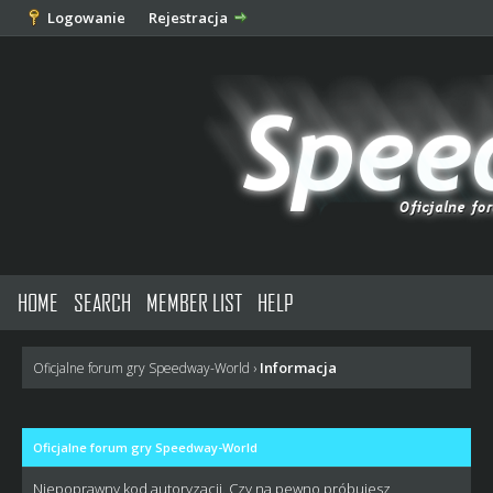
Logowanie
Rejestracja
HOME
SEARCH
MEMBER LIST
HELP
Informacja
Oficjalne forum gry Speedway-World
›
Oficjalne forum gry Speedway-World
Niepoprawny kod autoryzacji. Czy na pewno próbujesz