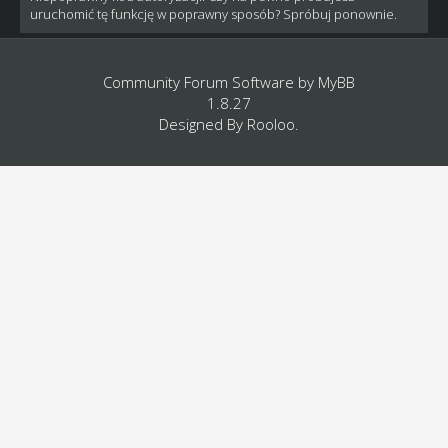
uruchomić tę funkcję w poprawny sposób? Spróbuj ponownie.
Community Forum Software by
MyBB
1.8.27
Designed By
Rooloo
.