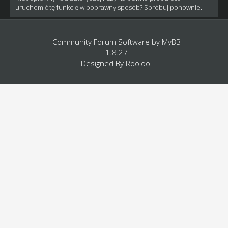
uruchomić tę funkcję w poprawny sposób? Spróbuj ponownie.
Community Forum Software by
MyBB
1.8.27
Designed By
Rooloo
.