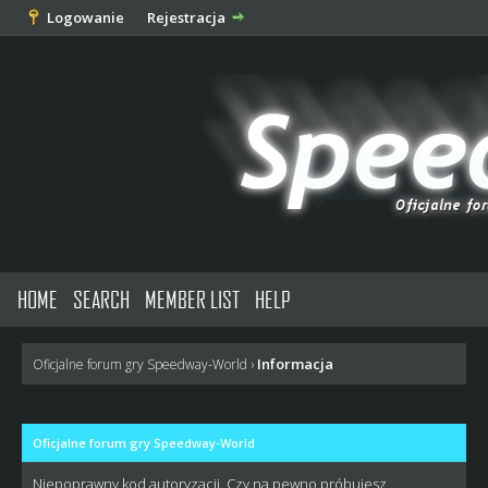
Logowanie
Rejestracja
HOME
SEARCH
MEMBER LIST
HELP
Informacja
Oficjalne forum gry Speedway-World
›
Oficjalne forum gry Speedway-World
Niepoprawny kod autoryzacji. Czy na pewno próbujesz