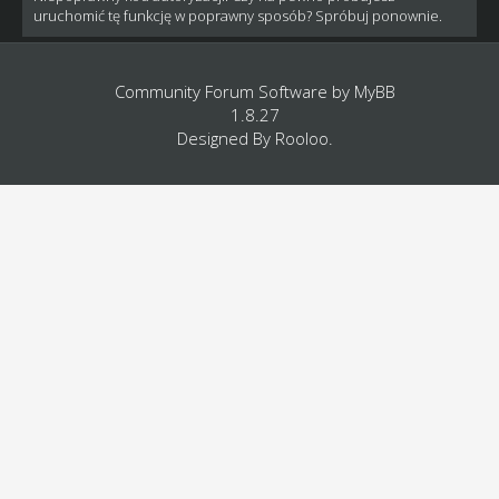
uruchomić tę funkcję w poprawny sposób? Spróbuj ponownie.
Community Forum Software by
MyBB
1.8.27
Designed By
Rooloo
.