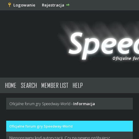
Logowanie
Rejestracja
HOME
SEARCH
MEMBER LIST
HELP
Informacja
Oficjalne forum gry Speedway-World
›
Oficjalne forum gry Speedway-World
Niepoprawny kod autoryzacji. Czy na pewno próbujesz