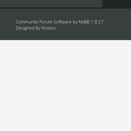
Community Forum Software by
MyBB 1.8.27
Designed By
Rooloo
.