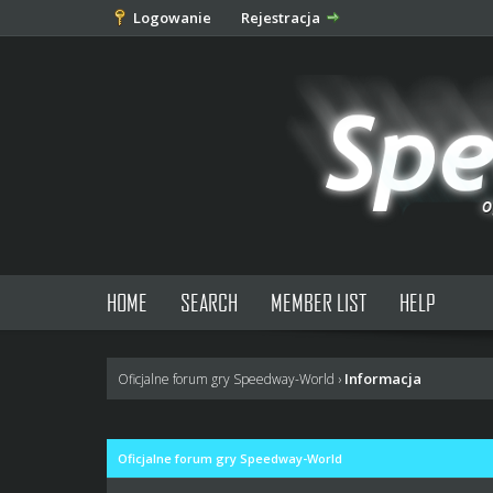
Logowanie
Rejestracja
HOME
SEARCH
MEMBER LIST
HELP
Informacja
Oficjalne forum gry Speedway-World
›
Oficjalne forum gry Speedway-World