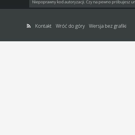
Niepoprawny kod autoryzacji. Czy na pewno próbujesz u
Kontakt
Wróć do góry
Wersja bez grafiki