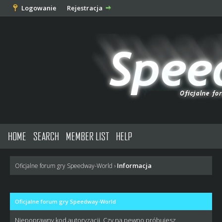
Logowanie
Rejestracja
HOME
SEARCH
MEMBER LIST
HELP
Informacja
Oficjalne forum gry Speedway-World
›
Oficjalne forum gry Speedway-World
Niepoprawny kod autoryzacji. Czy na pewno próbujesz