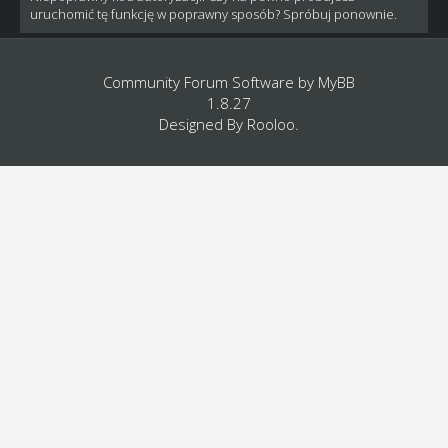
uruchomić tę funkcję w poprawny sposób? Spróbuj ponownie.
Community Forum Software by
MyBB
1.8.27
Designed By
Rooloo
.