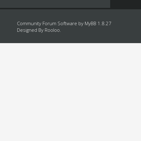
Community Forum Software by
MyBB 1.8.27
Designed By
Rooloo
.