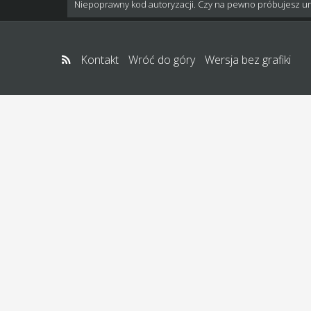
Niepoprawny kod autoryzacji. Czy na pewno próbujesz u
Kontakt
Wróć do góry
Wersja bez grafiki