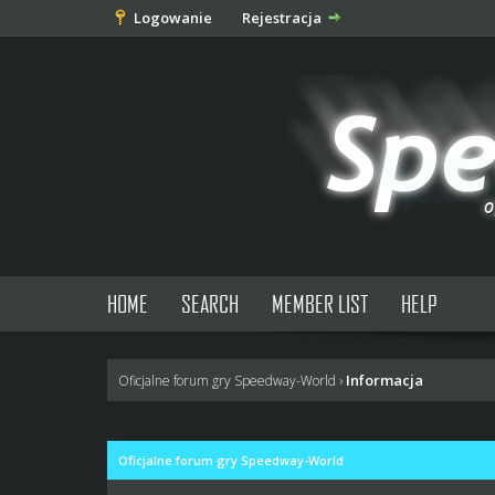
Logowanie
Rejestracja
HOME
SEARCH
MEMBER LIST
HELP
Informacja
Oficjalne forum gry Speedway-World
›
Oficjalne forum gry Speedway-World