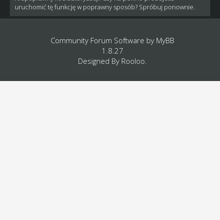
uruchomić tę funkcję w poprawny sposób? Spróbuj ponownie.
Community Forum Software by
MyBB
1.8.27
Designed By
Rooloo
.