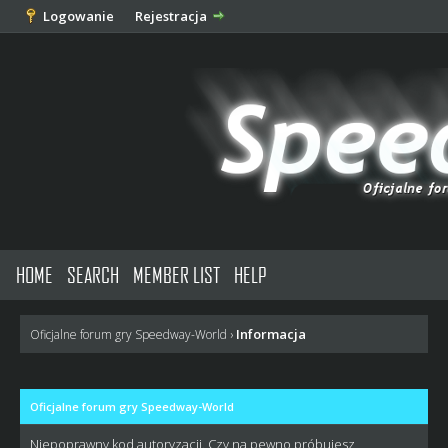
Logowanie
Rejestracja
HOME
SEARCH
MEMBER LIST
HELP
Informacja
Oficjalne forum gry Speedway-World
›
Oficjalne forum gry Speedway-World
Niepoprawny kod autoryzacji. Czy na pewno próbujesz