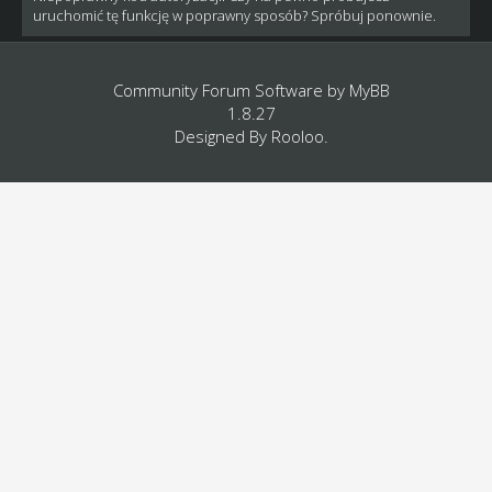
uruchomić tę funkcję w poprawny sposób? Spróbuj ponownie.
Community Forum Software by
MyBB
1.8.27
Designed By
Rooloo
.