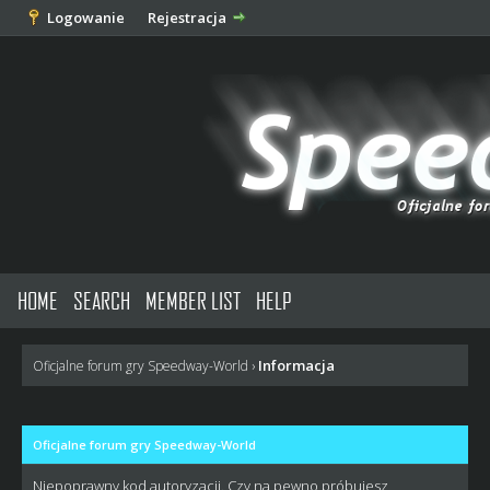
Logowanie
Rejestracja
HOME
SEARCH
MEMBER LIST
HELP
Informacja
Oficjalne forum gry Speedway-World
›
Oficjalne forum gry Speedway-World
Niepoprawny kod autoryzacji. Czy na pewno próbujesz