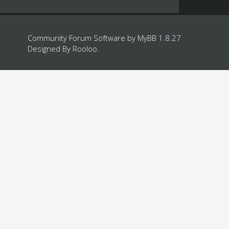
Community Forum Software by
MyBB 1.8.27
Designed By
Rooloo
.