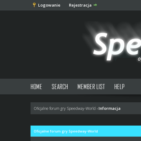
Logowanie
Rejestracja
HOME
SEARCH
MEMBER LIST
HELP
Informacja
Oficjalne forum gry Speedway-World
›
Oficjalne forum gry Speedway-World