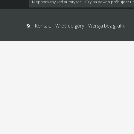
Niepoprawny kod autoryzacji. Czy na pewno próbujesz u
Kontakt
Wróć do góry
Wersja bez grafiki