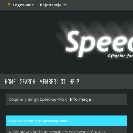
Logowanie
Rejestracja
HOME
SEARCH
MEMBER LIST
HELP
Informacja
Oficjalne forum gry Speedway-World
›
Oficjalne forum gry Speedway-World
Niepoprawny kod autoryzacji. Czy na pewno próbujesz