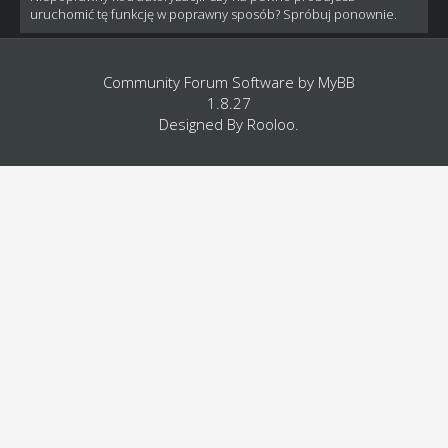
uruchomić tę funkcję w poprawny sposób? Spróbuj ponownie.
Community Forum Software by
MyBB
1.8.27
Designed By
Rooloo
.