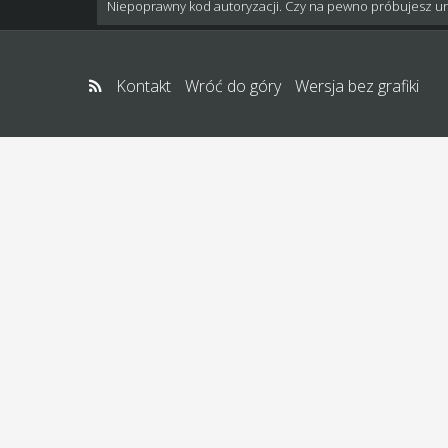
Niepoprawny kod autoryzacji. Czy na pewno próbujesz u
Kontakt
Wróć do góry
Wersja bez grafiki