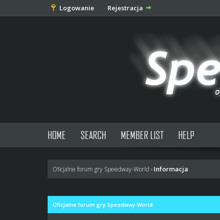
Logowanie
Rejestracja
HOME
SEARCH
MEMBER LIST
HELP
Informacja
Oficjalne forum gry Speedway-World
›
Oficjalne forum gry Speedway-World