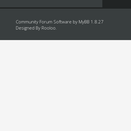
Community Forum Software by
MyBB 1.8.27
Designed By
Rooloo
.