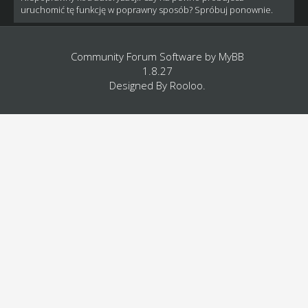
uruchomić tę funkcję w poprawny sposób? Spróbuj ponownie.
Community Forum Software by
MyBB
1.8.27
Designed By
Rooloo
.