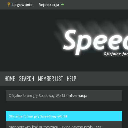
Logowanie
Rejestracja
HOME
SEARCH
MEMBER LIST
HELP
Informacja
Oficjalne forum gry Speedway-World
›
Oficjalne forum gry Speedway-World
Niepoprawny kod autoryzacji. Czy na pewno próbujesz