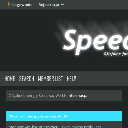
Logowanie
Rejestracja
HOME
SEARCH
MEMBER LIST
HELP
Informacja
Oficjalne forum gry Speedway-World
›
Oficjalne forum gry Speedway-World
Niepoprawny kod autoryzacji. Czy na pewno próbujesz