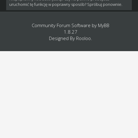
uruchomić tę funkcję w poprawny sposób? Spróbuj ponownie.
Community Forum Software by
MyBB
1.8.27
Designed By
Rooloo
.